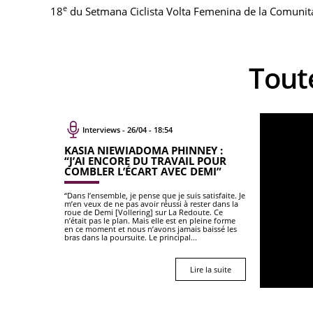
e
18
du Setmana Ciclista Volta Femenina de la Comunita
Tout
Interviews - 26/04 - 18:54
KASIA NIEWIADOMA PHINNEY :
“J’AI ENCORE DU TRAVAIL POUR
COMBLER L’ÉCART AVEC DEMI”
“Dans l’ensemble, je pense que je suis satisfaite. Je
m’en veux de ne pas avoir réussi à rester dans la
roue de Demi [Vollering] sur La Redoute. Ce
n’était pas le plan. Mais elle est en pleine forme
en ce moment et nous n’avons jamais baissé les
bras dans la poursuite. Le principal...
Lire la suite