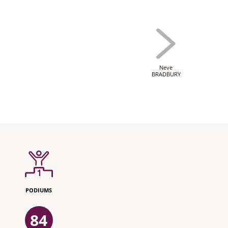
Neve
BRADBURY
PODIUMS
84