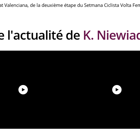
t Valenciana, de la deuxième étape du Setmana Ciclista Volta F
e l'actualité de
K. Niewi