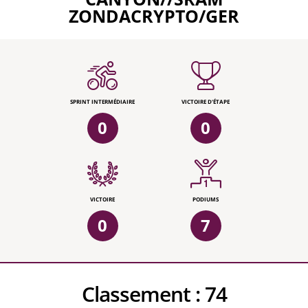
ZONDACRYPTO/GER
SPRINT INTERMÉDIAIRE
VICTOIRE D'ÉTAPE
0
0
VICTOIRE
PODIUMS
0
7
Classement :
74