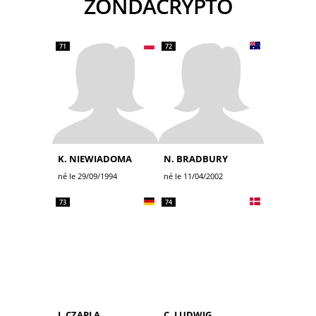
ZONDACRYPTO
71
72
K. NIEWIADOMA
N. BRADBURY
né le 29/09/1994
né le 11/04/2002
73
74
J. CZAPLA
C. LUDWIG