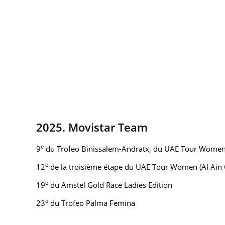
2025. Movistar Team
e
9
du Trofeo Binissalem-Andratx, du UAE Tour Wome
e
12
de la troisième étape du UAE Tour Women (Al Ain 
e
19
du Amstel Gold Race Ladies Edition
e
23
du Trofeo Palma Femina