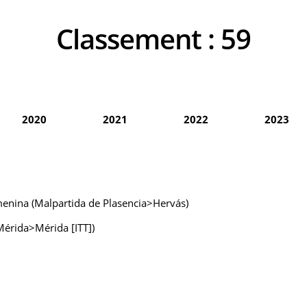
Classement :
59
2020
2021
2022
2023
menina (Malpartida de Plasencia>Hervás)
Mérida>Mérida [ITT])