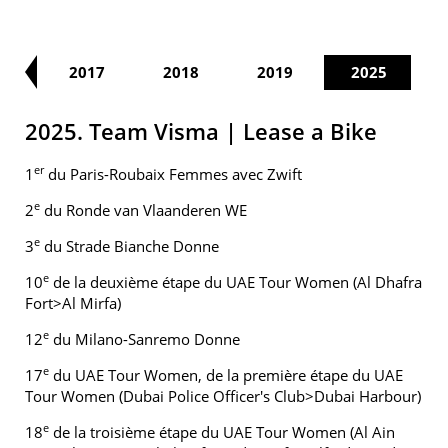
16
2017
2018
2019
2025
2025. Team Visma | Lease a Bike
er
1
du Paris-Roubaix Femmes avec Zwift
e
2
du Ronde van Vlaanderen WE
e
3
du Strade Bianche Donne
e
10
de la deuxième étape du UAE Tour Women (Al Dhafra
Fort>Al Mirfa)
e
12
du Milano-Sanremo Donne
e
17
du UAE Tour Women, de la première étape du UAE
Tour Women (Dubai Police Officer's Club>Dubai Harbour)
e
18
de la troisième étape du UAE Tour Women (Al Ain