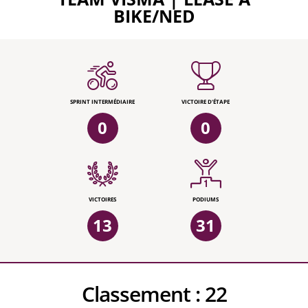
BIKE/NED
SPRINT INTERMÉDIAIRE
VICTOIRE D'ÉTAPE
0
0
VICTOIRES
PODIUMS
13
31
Classement :
22