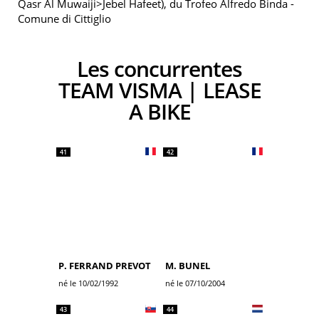
Qasr Al Muwaiji>Jebel Hafeet), du Trofeo Alfredo Binda -
Comune di Cittiglio
Les concurrentes
TEAM VISMA | LEASE
A BIKE
41
42
P. FERRAND PREVOT
M. BUNEL
né le 10/02/1992
né le 07/10/2004
43
44