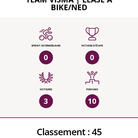
BIKE/NED
SPRINT INTERMÉDIAIRE
VICTOIRE D'ÉTAPE
0
0
VICTOIRES
PODIUMS
3
10
Classement :
45