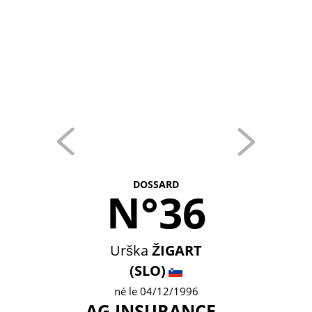
DOSSARD
N°36
Urška
ŽIGART
(SLO)
né le 04/12/1996
AG INSURANCE -