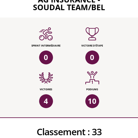
SOUDAL TEAM/BEL
SPRINT INTERMÉDIAIRE
VICTOIRE D'ÉTAPE
0
0
VICTOIRES
PODIUMS
4
10
Classement :
33