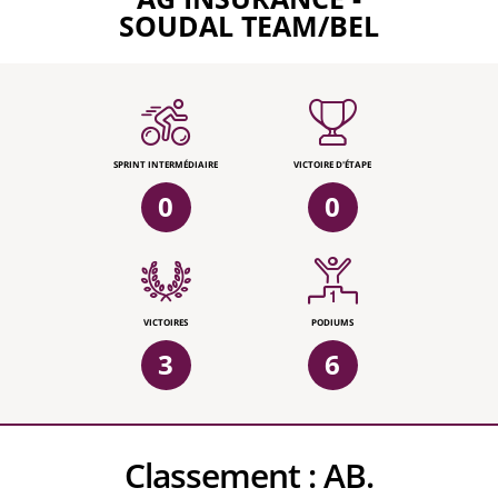
SOUDAL TEAM/BEL
SPRINT INTERMÉDIAIRE
VICTOIRE D'ÉTAPE
0
0
VICTOIRES
PODIUMS
3
6
Classement :
AB.