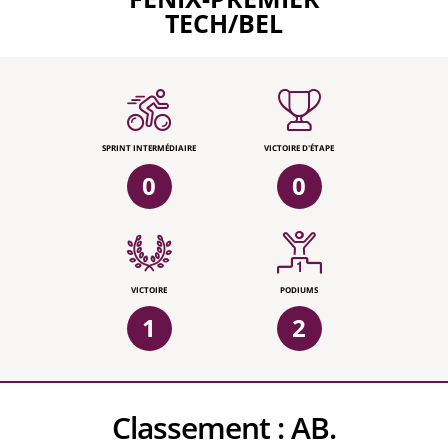
TECH/BEL
SPRINT INTERMÉDIAIRE
VICTOIRE D'ÉTAPE
0
0
VICTOIRE
PODIUMS
1
2
Classement :
AB.