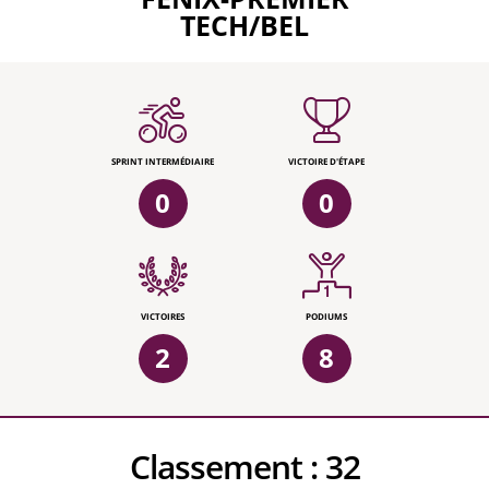
TECH/BEL
SPRINT INTERMÉDIAIRE
VICTOIRE D'ÉTAPE
0
0
VICTOIRES
PODIUMS
2
8
Classement :
32