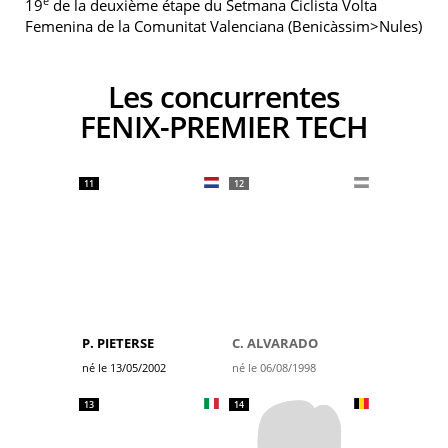
e
19
de la deuxième étape du Setmana Ciclista Volta
Femenina de la Comunitat Valenciana (Benicàssim>Nules)
Les concurrentes
FENIX-PREMIER TECH
11
12
P. PIETERSE
C. ALVARADO
né le 13/05/2002
né le 06/08/1998
13
14