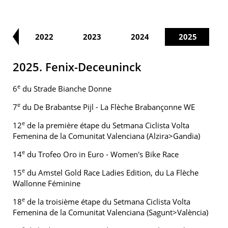
21
2022
2023
2024
2025
2025. Fenix-Deceuninck
e
6
du Strade Bianche Donne
e
7
du De Brabantse Pijl - La Flèche Brabançonne WE
e
12
de la première étape du Setmana Ciclista Volta
Femenina de la Comunitat Valenciana (Alzira>Gandia)
e
14
du Trofeo Oro in Euro - Women's Bike Race
e
15
du Amstel Gold Race Ladies Edition, du La Flèche
Wallonne Féminine
e
18
de la troisième étape du Setmana Ciclista Volta
Femenina de la Comunitat Valenciana (Sagunt>València)