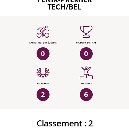
TECH/BEL
SPRINT INTERMÉDIAIRE
VICTOIRE D'ÉTAPE
0
0
VICTOIRES
PODIUMS
2
6
Classement :
2