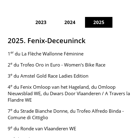
2023
2024
2025
2025. Fenix-Deceuninck
er
1
du La Flèche Wallonne Féminine
e
2
du Trofeo Oro in Euro - Women's Bike Race
e
3
du Amstel Gold Race Ladies Edition
e
4
du Fenix Omloop van het Hageland, du Omloop
Nieuwsblad WE, du Dwars Door Vlaanderen / A Travers la
Flandre WE
e
7
du Strade Bianche Donne, du Trofeo Alfredo Binda -
Comune di Cittiglio
e
9
du Ronde van Vlaanderen WE