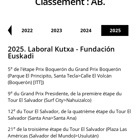
Classement :
AB.
21
2022
2023
2024
2025
2025. Laboral Kutxa - Fundación
Euskadi
e
5
de l'étape Prix Boquerón du Grand Prix Boquerón
(Parque El Principito, Santa Tecla>Calle El Volcán
(Boquerón) [ITT])
e
9
du Grand Prix Presidente, de la première étape du
Tour El Salvador (Surf City>Nahuizalco)
e
12
du Tour El Salvador, de la quatrième étape du Tour El
Salvador (Santa Ana>Santa Ana)
e
21
de la troisième étape du Tour El Salvador (Plaza Las
Américas (Salvador del Mundo)>Usulután)