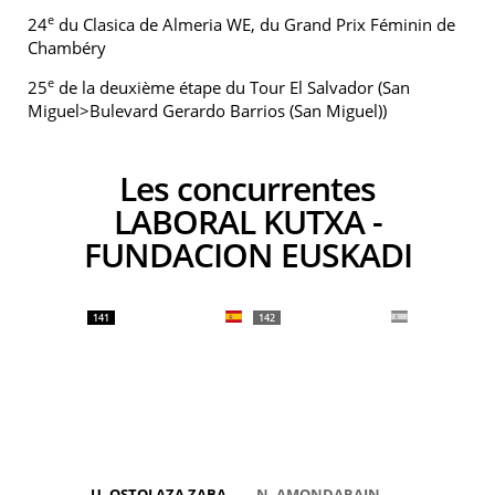
e
24
du Clasica de Almeria WE, du Grand Prix Féminin de
Chambéry
e
25
de la deuxième étape du Tour El Salvador (San
Miguel>Bulevard Gerardo Barrios (San Miguel))
Les concurrentes
LABORAL KUTXA -
FUNDACION EUSKADI
141
142
U. OSTOLAZA ZABALA
N. AMONDARAIN GAZTAÑAGA