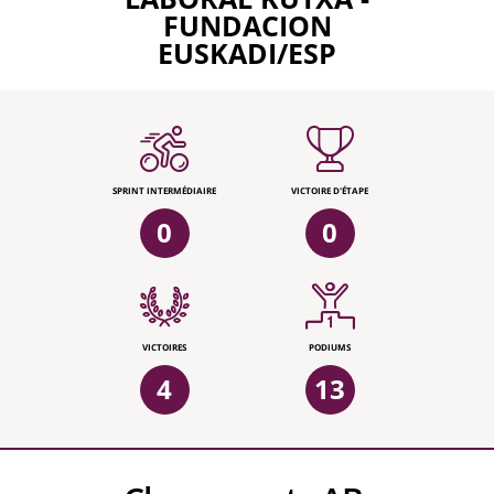
FUNDACION
EUSKADI/ESP
SPRINT INTERMÉDIAIRE
VICTOIRE D'ÉTAPE
0
0
VICTOIRES
PODIUMS
4
13