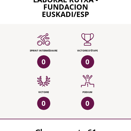
FUNDACION
EUSKADI/ESP
SPRINT INTERMÉDIAIRE
VICTOIRE D'ÉTAPE
0
0
VICTOIRE
PODIUM
0
0