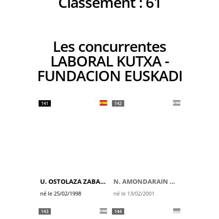
Classement :
61
Les concurrentes
LABORAL KUTXA -
FUNDACION EUSKADI
141
142
U. OSTOLAZA ZABALA
N. AMONDARAIN GAZTAÑAGA
né le 25/02/1998
né le 13/02/2001
143
144