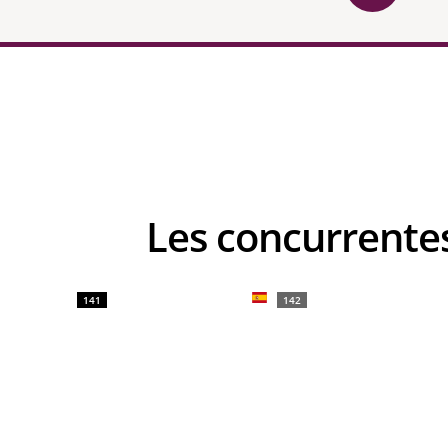
Les concurren
141
142