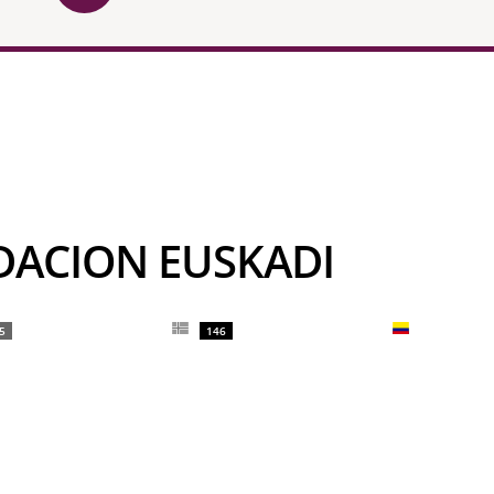
NDACION EUSKADI
5
146