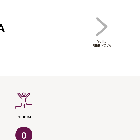
A
Yuliia
BIRIUKOVA
PODIUM
0