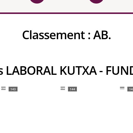
Classement :
AB.
tes LABORAL KUTXA - FU
143
144
14