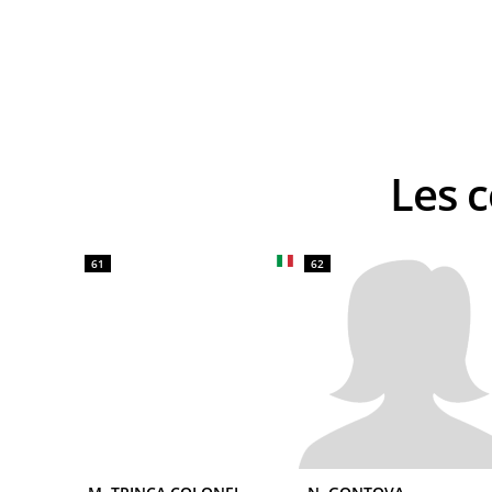
Les
61
62