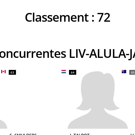
Classement :
72
 concurrentes LIV-ALULA-
63
64
65