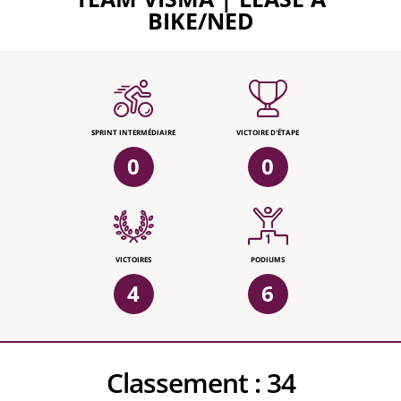
BIKE/NED
SPRINT INTERMÉDIAIRE
VICTOIRE D'ÉTAPE
0
0
VICTOIRES
PODIUMS
4
6
Classement :
34