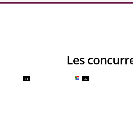
Les concu
31
32