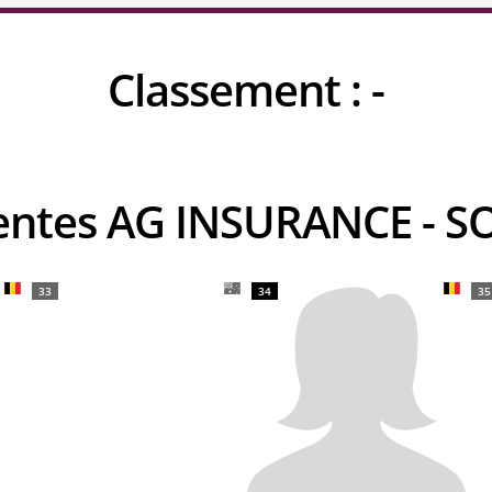
Classement :
-
rrentes AG INSURANCE -
33
34
35