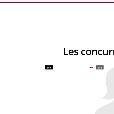
Les conc
201
202