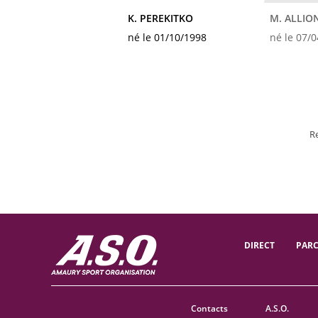
K. PEREKITKO
M. ALLIO
né le 01/10/1998
né le 07/
R
DIRECT
PAR
Contacts
A.S.O.