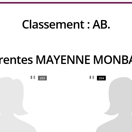
Classement :
AB.
urrentes MAYENNE MONB
203
204