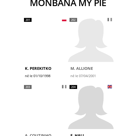
MONBANA MY PIE
201
202
K. PEREKITKO
M. ALLIONE
né le 01/10/1998
né le 07/04/2001
203
204
A. COUTINHO
F. HALL