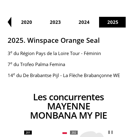
18
2020
2023
2024
2025
2025. Winspace Orange Seal
e
3
du Région Pays de la Loire Tour - Féminin
e
7
du Trofeo Palma Femina
e
14
du De Brabantse Pijl - La Flèche Brabançonne WE
Les concurrentes
MAYENNE
MONBANA MY PIE
201
202