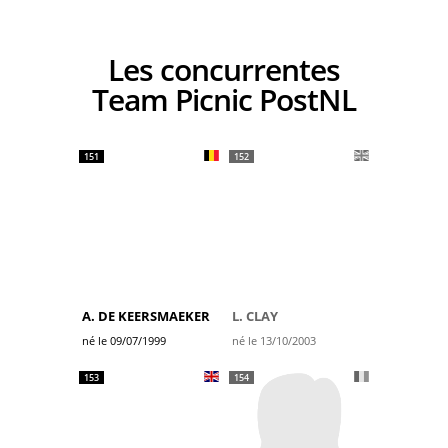
Les concurrentes
Team Picnic PostNL
151
152
A. DE KEERSMAEKER
L. CLAY
né le 09/07/1999
né le 13/10/2003
153
154