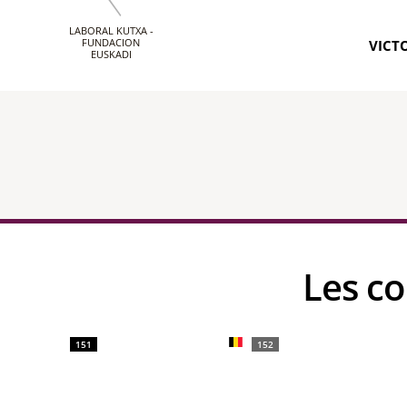
LABORAL KUTXA -
FUNDACION
VICTO
EUSKADI
Les c
151
152