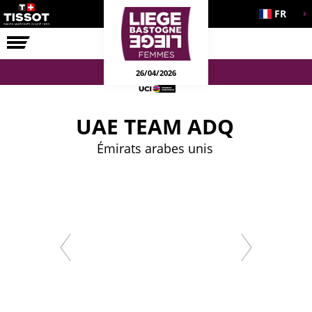
FR
LA COURSE
ENGAGEMENTS
26/04/2026
UAE TEAM ADQ
Émirats arabes unis