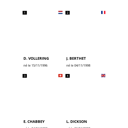
1
2
D. VOLLERING
J. BERTHET
né le 15/11/1996
né le 04/11/1998
3
4
E. CHABBEY
L. DICKSON