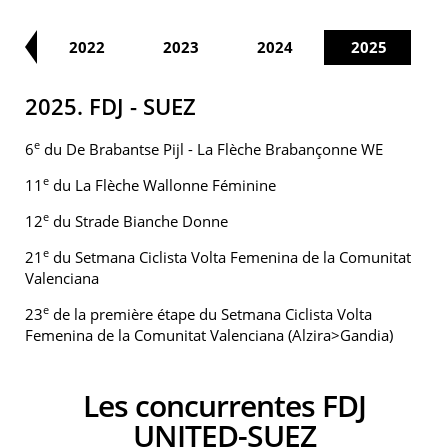
21
2022
2023
2024
2025
2025. FDJ - SUEZ
e
6
du De Brabantse Pijl - La Flèche Brabançonne WE
e
11
du La Flèche Wallonne Féminine
e
12
du Strade Bianche Donne
e
21
du Setmana Ciclista Volta Femenina de la Comunitat
Valenciana
e
23
de la première étape du Setmana Ciclista Volta
Femenina de la Comunitat Valenciana (Alzira>Gandia)
Les concurrentes FDJ
UNITED-SUEZ