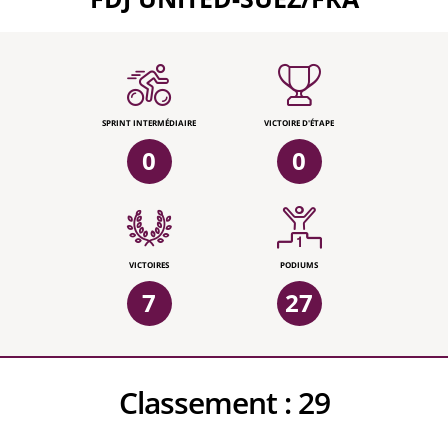
SPRINT INTERMÉDIAIRE
VICTOIRE D'ÉTAPE
0
0
VICTOIRES
PODIUMS
7
27
Classement :
29