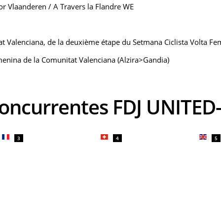
r Vlaanderen / A Travers la Flandre WE
t Valenciana, de la deuxième étape du Setmana Ciclista Volta F
menina de la Comunitat Valenciana (Alzira>Gandia)
 concurrentes FDJ UNITED
3
4
5