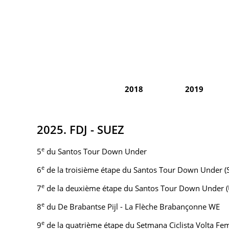
2018
2019
2025. FDJ - SUEZ
e
5
du Santos Tour Down Under
e
6
de la troisième étape du Santos Tour Down Under (Sti
e
7
de la deuxième étape du Santos Tour Down Under (U
e
8
du De Brabantse Pijl - La Flèche Brabançonne WE
e
9
de la quatrième étape du Setmana Ciclista Volta Fem