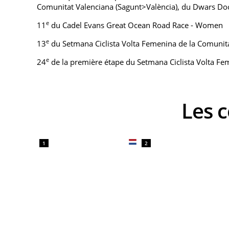
Comunitat Valenciana (Sagunt>València), du Dwars Doo
e
11
du Cadel Evans Great Ocean Road Race - Women
e
13
du Setmana Ciclista Volta Femenina de la Comunita
e
24
de la première étape du Setmana Ciclista Volta Fe
Les
1
2