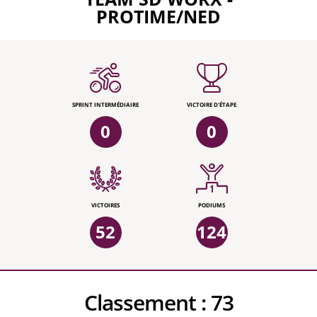
PROTIME/NED
SPRINT INTERMÉDIAIRE
VICTOIRE D'ÉTAPE
0
0
VICTOIRES
PODIUMS
52
124
Classement :
73