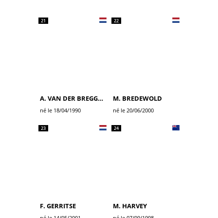
21
22
A. VAN DER BREGGEN
M. BREDEWOLD
né le 18/04/1990
né le 20/06/2000
23
24
F. GERRITSE
M. HARVEY
né le 14/05/2001
né le 07/09/1998