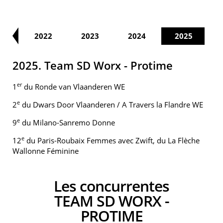
21
2022
2023
2024
2025
2025. Team SD Worx - Protime
er
1
du Ronde van Vlaanderen WE
e
2
du Dwars Door Vlaanderen / A Travers la Flandre WE
e
9
du Milano-Sanremo Donne
e
12
du Paris-Roubaix Femmes avec Zwift, du La Flèche
Wallonne Féminine
Les concurrentes
TEAM SD WORX -
PROTIME