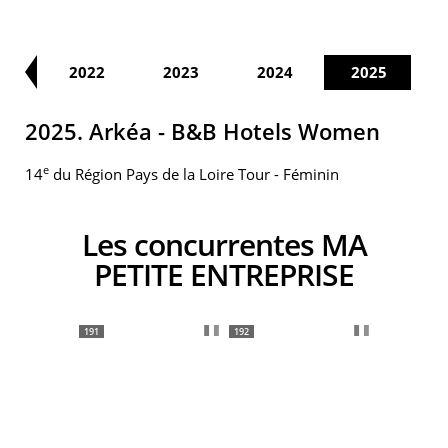
21
2022
2023
2024
2025
2025. Arkéa - B&B Hotels Women
e
14
du Région Pays de la Loire Tour - Féminin
Les concurrentes MA
PETITE ENTREPRISE
191
192