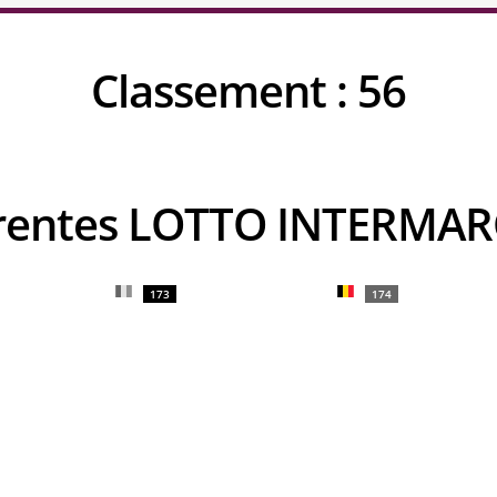
Classement :
56
rrentes LOTTO INTERMA
173
174