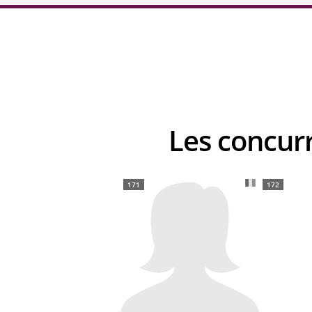
Les concu
171
172