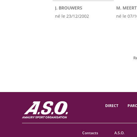
J. BROUWERS
M. MEERT
né le 23/12/2002
né le 07/
R
DIRECT
PAR
Contacts
A.S.O.