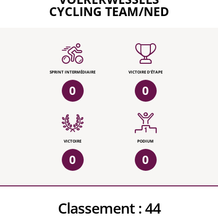
CYCLING TEAM/NED
SPRINT INTERMÉDIAIRE
VICTOIRE D'ÉTAPE
0
0
VICTOIRE
PODIUM
0
0
Classement :
44