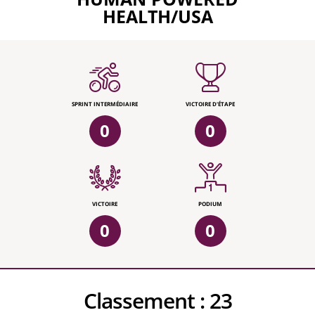
HEALTH/USA
SPRINT INTERMÉDIAIRE
VICTOIRE D'ÉTAPE
0
0
VICTOIRE
PODIUM
0
0
Classement :
23