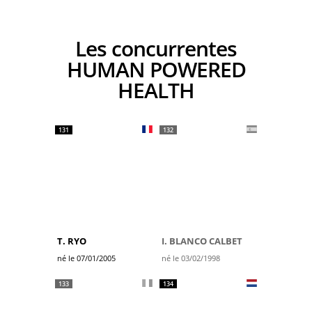
Les concurrentes
HUMAN POWERED
HEALTH
131
132
T. RYO
I. BLANCO CALBET
né le 07/01/2005
né le 03/02/1998
133
134