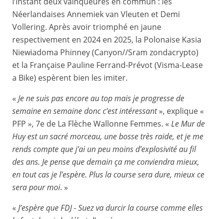
l’instant deux vainqueures en commun : les
Néerlandaises Annemiek van Vleuten et Demi
Vollering. Après avoir triomphé en jaune
respectivement en 2024 en 2025, la Polonaise Kasia
Niewiadoma Phinney (Canyon//Sram zondacrypto)
et la Française Pauline Ferrand-Prévot (Visma-Lease
a Bike) espèrent bien les imiter.
«
Je ne suis pas encore au top mais je progresse de
semaine en semaine donc c’est intéressant
», explique «
PFP », 7e de La Flèche Wallonne Femmes. «
Le Mur de
Huy est un sacré morceau, une bosse très raide, et je me
rends compte que j’ai un peu moins d’explosivité au fil
des ans. Je pense que demain ça me conviendra mieux,
en tout cas je l’espère. Plus la course sera dure, mieux ce
sera pour moi
. »
«
J’espère que FDJ - Suez va durcir la course comme elles