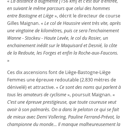
«
La distance a augmenté [156 km] et c’est dur d’entrée,
en suivant le même parcours que celui des hommes
entre Bastogne et Liège
», décrit le directeur de course
Gilles Maignan. «
Le col de Haussire vient très vite, après
une vingtaine de kilomètres, puis ce sera l’enchainement
Wanne - Stockeu - Haute Levée, le col du Rosier, un
enchainement inédit sur le Maquisard et Desnié, la côte
de la Redoute, les Forges et enfin la Roche-aux-Faucons.
»
Ces dix ascensions font de Liège-Bastogne-Liège
Femmes une épreuve redoutable (2.830 mètres de
dénivelé) et attractive. «
Ce sont des noms qui parlent à
tous les amateurs de cyclisme
», poursuit Maignan. «
C’est une épreuve prestigieuse, que toute coureuse veut
avoir à son palmarès. On a dans le peloton ce qui se fait
de mieux avec Demi Vollering, Pauline Ferrand-Prévot, la
championne du monde… Il manque malheureusement la