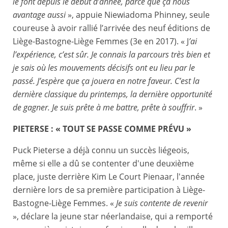
le font depuis le début d’année, parce que ça nous
avantage aussi
», appuie Niewiadoma Phinney, seule
coureuse à avoir rallié l’arrivée des neuf éditions de
Liège-Bastogne-Liège Femmes (3e en 2017). « J
’ai
l’expérience, c’est sûr. Je connais la parcours très bien et
je sais où les mouvements décisifs ont eu lieu par le
passé. J’espère que ça jouera en notre faveur. C’est la
dernière classique du printemps, la dernière opportunité
de gagner. Je suis prête à me battre, prête à souffrir
. »
PIETERSE : « TOUT SE PASSE COMME PRÉVU »
Puck Pieterse a déjà connu un succès liégeois,
même si elle a dû se contenter d'une deuxième
place, juste derrière Kim Le Court Pienaar, l'année
dernière lors de sa première participation à Liège-
Bastogne-Liège Femmes. «
Je suis contente de revenir
», déclare la jeune star néerlandaise, qui a remporté